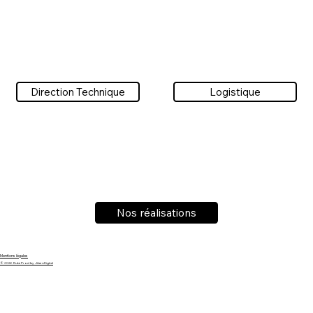
Direction Technique
Logistique
Nos réalisations
Mentions légales
© 2026 Rubi Prod by JibenDigital